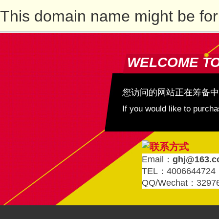
This domain name might be for
WELCOME T
您访问的网站正在筹备中
If you would like to purc
Email：
ghj@163.
TEL：4006644724
QQ/Wechat：3297